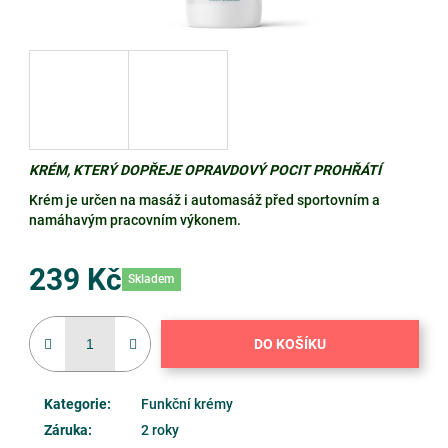
KRÉM, KTERÝ DOPŘEJE OPRAVDOVÝ POCIT PROHŘÁTÍ
Krém je určen na masáž i automasáž před sportovním a
namáhavým pracovním výkonem.
239 Kč
Skladem
Měrná
cena:
DO KOŠÍKU
Kategorie
:
Funkční krémy
Záruka
:
2 roky