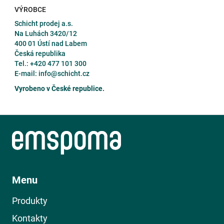
VÝROBCE
Schicht prodej a.s.
Na Luhách 3420/12
400 01 Ústí nad Labem
Česká republika
Tel.: +420 477 101 300
E-mail: info@schicht.cz
Vyrobeno v České republice.
Z
á
Menu
p
a
Produkty
t
í
Kontakty