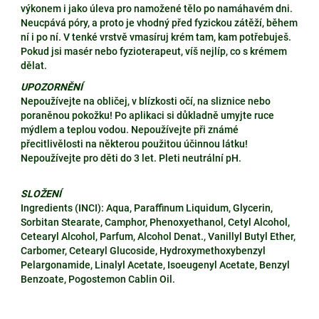
výkonem i jako úleva pro namožené tělo po namáhavém dni.
Neucpává póry, a proto je vhodný před fyzickou zátěží, během
ní i po ní. V tenké vrstvě vmasíruj krém tam, kam potřebuješ.
Pokud jsi masér nebo fyzioterapeut, víš nejlíp, co s krémem
dělat.
UPOZORNĚNÍ
Nepoužívejte na obličej, v blízkosti očí, na sliznice nebo
poraněnou pokožku! Po aplikaci si důkladně umyjte ruce
mýdlem a teplou vodou. Nepoužívejte při známé
přecitlivělosti na některou použitou účinnou látku!
Nepoužívejte pro děti do 3 let. Pleti neutrální pH.
SLOŽENÍ
Ingredients (INCI): Aqua, Paraffinum Liquidum, Glycerin,
Sorbitan Stearate, Camphor, Phenoxyethanol, Cetyl Alcohol,
Cetearyl Alcohol, Parfum, Alcohol Denat., Vanillyl Butyl Ether,
Carbomer, Cetearyl Glucoside, Hydroxymethoxybenzyl
Pelargonamide, Linalyl Acetate, Isoeugenyl Acetate, Benzyl
Benzoate, Pogostemon Cablin Oil.