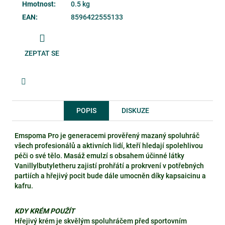
Hmotnost
:
0.5 kg
EAN
:
8596422555133
ZEPTAT SE
Facebook
POPIS
DISKUZE
Emspoma Pro je generacemi prověřený mazaný spoluhráč
všech profesionálů a aktivních lidí, kteří hledají spolehlivou
péči o své tělo. Masáž emulzí s obsahem účinné látky
Vanillylbutyletheru zajistí prohřátí a prokrvení v potřebných
partiích a hřejivý pocit bude dále umocněn díky kapsaicinu a
kafru.
KDY KRÉM POUŽÍT
Hřejivý krém je skvělým spoluhráčem před sportovním