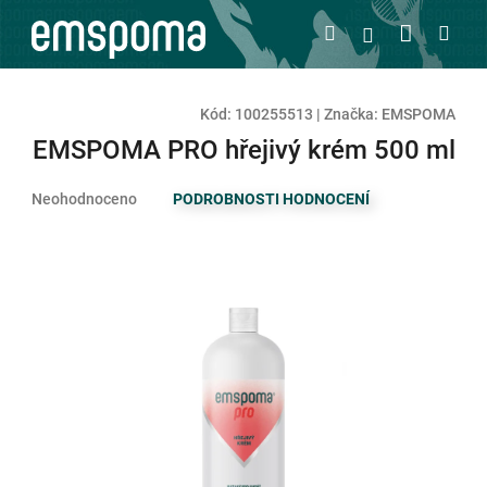
Přejít
Nákupn
Hledat
Men
Přihlášení
na
obsah
košík
Kód:
100255513
|
Značka:
EMSPOMA
EMSPOMA PRO hřejivý krém 500 ml
Průměrné
Neohodnoceno
PODROBNOSTI HODNOCENÍ
hodnocení
produktu
je
0,0
z
5
hvězdiček.